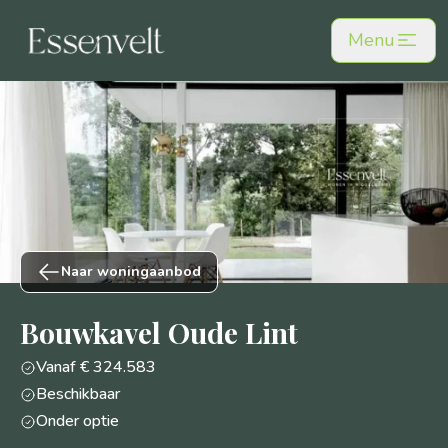
Skip
Menu
to
main
content
Naar woningaanbod
Bouwkavel Oude Lint
Vanaf € 324.583
Beschikbaar
Onder optie