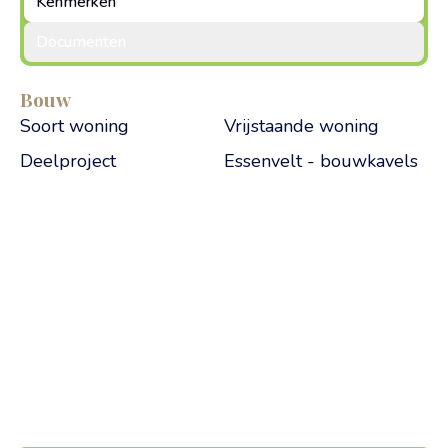
Kenmerken
Documenten
Bouw
Feature
Value
Soort woning
Vrijstaande woning
Deelproject
Essenvelt - bouwkavels