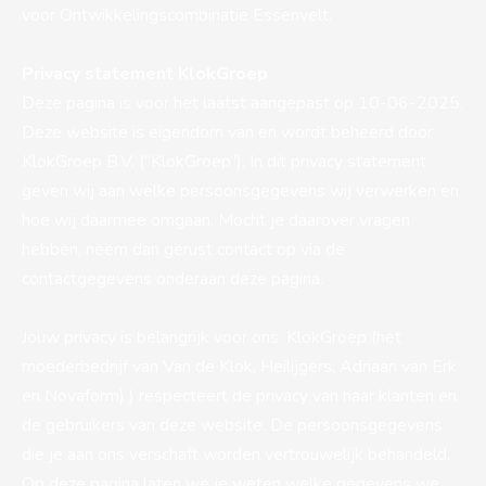
voor Ontwikkelingscombinatie Essenvelt.
Privacy statement KlokGroep
Deze pagina is voor het laatst aangepast op 10-06-2025.
Deze website is eigendom van en wordt beheerd door
KlokGroep B.V. (“KlokGroep”). In dit privacy statement
geven wij aan welke persoonsgegevens wij verwerken en
hoe wij daarmee omgaan. Mocht je daarover vragen
hebben, neem dan gerust contact op via de
contactgegevens onderaan deze pagina.
Jouw privacy is belangrijk voor ons. KlokGroep (het
moederbedrijf van Van de Klok, Heilijgers, Adriaan van Erk
en Novaform) ) respecteert de privacy van haar klanten en
de gebruikers van deze website. De persoonsgegevens
die je aan ons verschaft worden vertrouwelijk behandeld.
Op deze pagina laten we je weten welke gegevens we