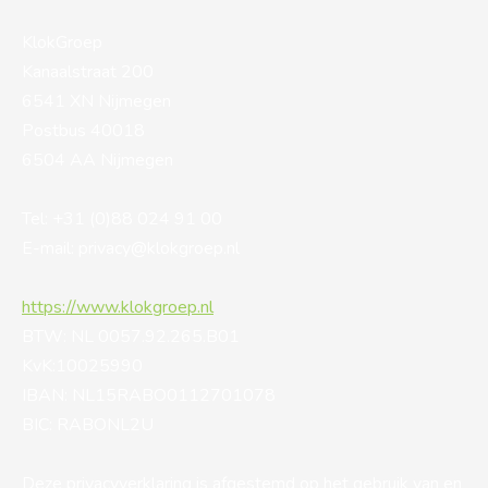
KlokGroep
Kanaalstraat 200
6541 XN Nijmegen
Postbus 40018
6504 AA Nijmegen
Tel: +31 (0)88 024 91 00
E-mail: privacy@klokgroep.nl
https://www.klokgroep.nl
BTW: NL 0057.92.265.B01
KvK:10025990
IBAN: NL15RABO0112701078
BIC: RABONL2U
Deze privacyverklaring is afgestemd op het gebruik van en