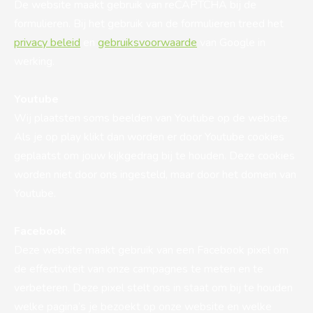
De website maakt gebruik van reCAPTCHA bij de
formulieren. Bij het gebruik van de formulieren treed het
privacy beleid
en
gebruiksvoorwaarde
van Google in
werking.
Youtube
Wij plaatsten soms beelden van Youtube op de website.
Als je op play klikt dan worden er door Youtube cookies
geplaatst om jouw kijkgedrag bij te houden. Deze cookies
worden niet door ons ingesteld, maar door het domein van
Youtube.
Facebook
Deze website maakt gebruik van een Facebook pixel om
de effectiviteit van onze campagnes te meten en te
verbeteren. Deze pixel stelt ons in staat om bij te houden
welke pagina’s je bezoekt op onze website en welke