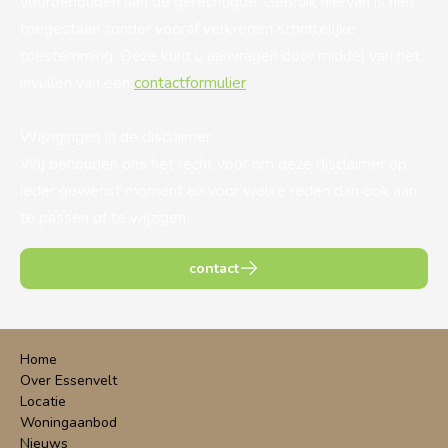
voorbehouden aan de gerechtigde. Gebruik hiervan is niet
toegestaan zonder vooraf verkregen schriftelijke
toestemming. Deze kunt u aanvragen door middel van het
invullen van een
contactformulier
.
Wijzigingen in de disclaimer
Wij behouden ons het recht voor om deze disclaimer op
ieder gewenst moment en voor welke reden dan ook aan
te passen of te wijzigen.
contact
Home
Over Essenvelt
Locatie
Woningaanbod
Nieuws